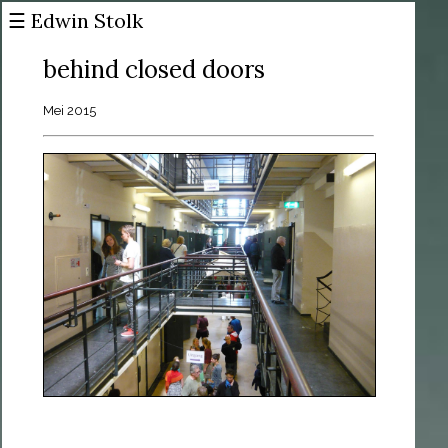
☰ Edwin Stolk
×
English?
behind closed doors
Statement
Mei 2015
In ontwikkeling
Uitgevoerd
Niet uitgevoerd
Residenties
Lezingen
Teksten
Publicaties