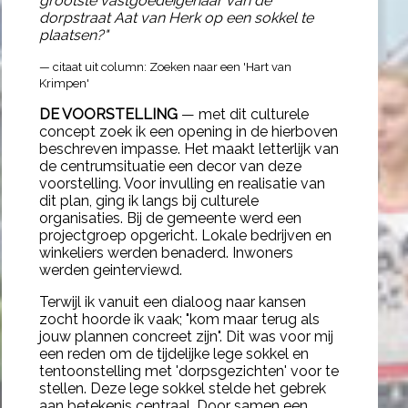
grootste vastgoedeigenaar van de
dorpstraat Aat van Herk op een sokkel te
plaatsen?"
— citaat uit column: Zoeken naar een 'Hart van
Krimpen'
DE VOORSTELLING
— met dit culturele
concept zoek ik een opening in de hierboven
beschreven impasse. Het maakt letterlijk van
de centrumsituatie een decor van deze
voorstelling. Voor invulling en realisatie van
dit plan, ging ik langs bij culturele
organisaties. Bij de gemeente werd een
projectgroep opgericht. Lokale bedrijven en
winkeliers werden benaderd. Inwoners
werden geinterviewd.
Terwijl ik vanuit een dialoog naar kansen
zocht hoorde ik vaak; "kom maar terug als
jouw plannen concreet zijn". Dit was voor mij
een reden om de tijdelijke lege sokkel en
tentoonstelling met 'dorpsgezichten' voor te
stellen. Deze lege sokkel stelde het gebrek
aan betekenis centraal. Door samen een